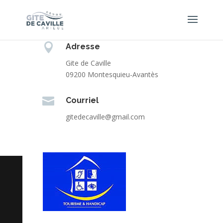

Téléphone
06 60 11 89 50

Adresse
Gite de Caville
09200 Montesquieu-Avantès

Courriel
gitedecaville@gmail.com